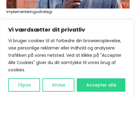
Implementeringsstrategi
Implementeringsstrategi
Vi værdsætter dit privatliv
For virksomheder, der ønsker at implementere
Vi bruger cookies til at forbedre din browseroplevelse,
vise personlige reklamer eller indhold og analysere
Automatiseret seo-planlægning
, er en sund tilgang
trafikken på vores netsted. Ved at klikke på "Accepter
afgørende. Her er en step-by-step strategi:
Alle Cookies" giver du dit samtykke til vores brug af
cookies.
Fase 1: foundation (uge 1-2)
Bliv kunde
Tilpas
Afvise
Accepter alle
Audit eksisterende seo-infrastruktur:
vurdering af nuværende nøgleordsfokus og
benchmark mod konkurrenter.
Vælg værktøjs-stack: grundlæggende
værktøj som semrush og et supplement som
surfer SEO.