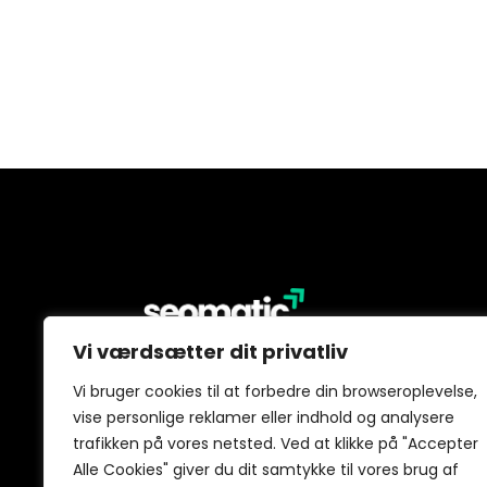
Vi værdsætter dit privatliv
Programmatic SEO gør det muligt a
målrettede sider hurtigt og effektivt
Vi bruger cookies til at forbedre din browseroplevelse,
hjælper dig hele vejen.
vise personlige reklamer eller indhold og analysere
trafikken på vores netsted. Ved at klikke på "Accepter
Alle Cookies" giver du dit samtykke til vores brug af