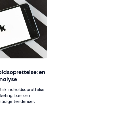
ldsoprettelse: en
nalyse
sk indholdsoprettelse
keting. Lær om
mtidige tendenser.