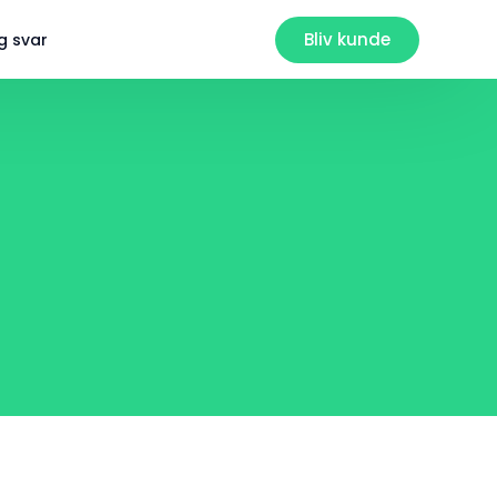
Bliv kunde
g svar