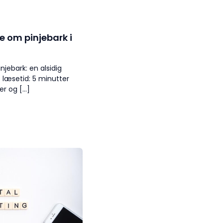
de om pinjebark i
njebark: en alsidig
t læsetid: 5 minutter
er og […]