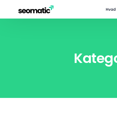
Hvad 
Katego