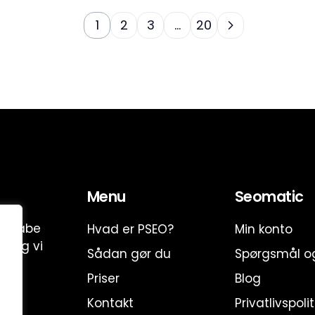
1
2
3
…
20
Menu
Seomatic
t skabe
Hvad er PSEO?
Min konto
 – og vi
Sådan gør du
Spørgsmål o
Priser
Blog
Kontakt
Privatlivspolit