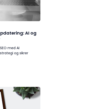
pdatering: AI og
r
 SEO med AI
trategi og sikrer