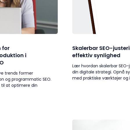
 for
Skalerbar SEO-justerin
duktion i
effektiv synlighed
EO
Lær hvordan skalerbar SEO-j
din digitale strategi. Opnå s
ye trends former
med praktiske værktøjer og i
on og programmatic SEO.
 til at optimere din