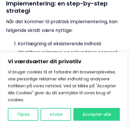
Implementering: en step-by-step
strategi
Når det kommer til praktisk implementering, kan
følgende skridt være nyttige:
Kortlægning af eksisterende indhold:
identificer primære og sekundære søgeord
ved hjælp af automatiserede crawl- og
Vi værdsætter dit privatliv
analyseværktøjer.
Vi bruger cookies til at forbedre din browseroplevelse,
Monitorering: sæt automatiserede systemer
vise personlige reklamer eller indhold og analysere
trafikken på vores netsted. Ved at klikke på "Accepter
op til at overvåge og analysere konkurrenters
Alle Cookies" giver du dit samtykke til vores brug af
søgeord.
cookies.
Anvendelse af ai-værktøjer: brug ai-
Bliv kunde
værktøjer til at foreslå relevante søgeord
Tilpas
Afvise
Accepter alle
baseret på aktuelle trends og brugeradfærd.