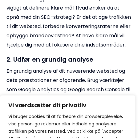
vigtigt at definere klare mål. Hvad ønsker du at
opnå med din SEO-strategi? Er det at øge trafikken
til dit websted, forbedre konverteringsraterne eller
opbygge brandbevidsthed? At have klare mål vil
hjælpe dig med at fokusere dine indsatsområder.
2. Udfør en grundig analyse
En grundig analyse af dit nuværende websted og
dets præstationer er afgørende. Brug værktøjer
som Google Analytics og Google Search Console til
at identificere, hvilke områder der kræver
Vi værdsætter dit privatliv
forbedring. Dette vil give dig et solidt udgangspunkt
Vi bruger cookies til at forbedre din browseroplevelse,
for at udvikle din skalerbare SEO-strategi.
vise personlige reklamer eller indhold og analysere
3. Optimer dit indhold
trafikken på vores netsted. Ved at klikke på "Accepter