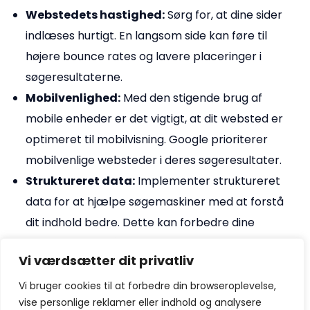
Webstedets hastighed:
Sørg for, at dine sider
indlæses hurtigt. En langsom side kan føre til
højere bounce rates og lavere placeringer i
søgeresultaterne.
Mobilvenlighed:
Med den stigende brug af
mobile enheder er det vigtigt, at dit websted er
optimeret til mobilvisning. Google prioriterer
mobilvenlige websteder i deres søgeresultater.
Struktureret data:
Implementer struktureret
data for at hjælpe søgemaskiner med at forstå
dit indhold bedre. Dette kan forbedre dine
chancer for at få rich snippets i
Vi værdsætter dit privatliv
søgeresultaterne.
Vi bruger cookies til at forbedre din browseroplevelse,
Linkbuilding i stor skala
vise personlige reklamer eller indhold og analysere