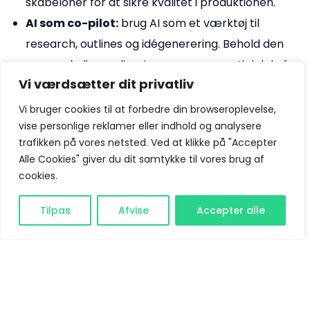
skabeloner for at sikre kvalitet i produktionen.
AI som co-pilot:
brug AI som et værktøj til
research, outlines og idégenerering. Behold den
menneskelige redigering som en essentiel del af
Vi værdsætter dit privatliv
workflowet.
Content repurposing:
skab indhold, der kan
Vi bruger cookies til at forbedre din browseroplevelse,
genbruges på tværs af forskellige kanaler. Et
vise personlige reklamer eller indhold og analysere
trafikken på vores netsted. Ved at klikke på "Accepter
enkelt kerneindhold kan omformes til
Alle Cookies" giver du dit samtykke til vores brug af
blogindlæg, sociale medieposter og endda
cookies.
videoer, hvilket sparer tid og ressourcer.
Bliv kunde
Data- og performance-drevet optimering:
Tilpas
Afvise
Accepter alle
mål resultaterne af dit indhold. Hold øje med
ranking-fald og opdater eksisterende indhold,
fremfor at producere nyt i en hast.
Praktiske værktøjer til implementering