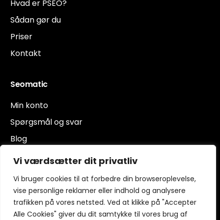
Hvad er PSEO?
Sådan gør du
Priser
Kontakt
Seomatic
Min konto
Spørgsmål og svar
Blog
Privatlivspolitik
Vi værdsætter dit privatliv
Handelsbetingelser
Vi bruger cookies til at forbedre din browseroplevelse,
vise personlige reklamer eller indhold og analysere
trafikken på vores netsted. Ved at klikke på "Accepter
Kontakt os
Alle Cookies" giver du dit samtykke til vores brug af